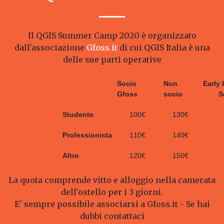
Il QGIS Summer Camp 2020 è organizzato
dall'associazione
Gfoss.it
di cui QGIS Italia è una
delle sue parti operative
Socio
Non
Early 
Gfoss
socio
S
Studente
100€
130€
Professionista
110€
140€
Altro
120€
150€
La quota comprende vitto e alloggio nella camerata
dell'ostello per i 3 giorni.
E' sempre possibile associarsi a Gfoss.it - Se hai
dubbi contattaci